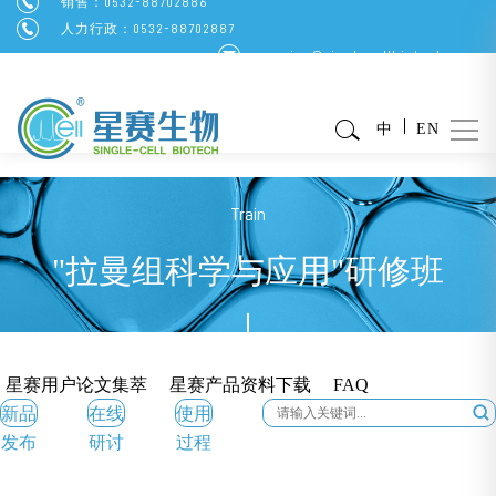
销售：0532-88702886
人力行政：0532-88702887
service@singlecellbiotech.com
中
EN
Train
"拉曼组科学与应用"研修班
星赛用户论文集萃
星赛产品资料下载
FAQ
新品
在线
使用
发布
研讨
过程