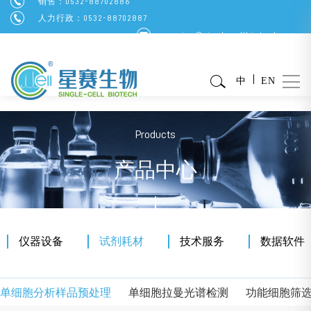
销售：0532-88702886
人力行政：0532-88702887
service@singlecellbiotech.com
中
EN
Products
产品中心
仪器设备
试剂耗材
技术服务
数据软件
单细胞分析样品预处理
单细胞拉曼光谱检测
功能细胞筛