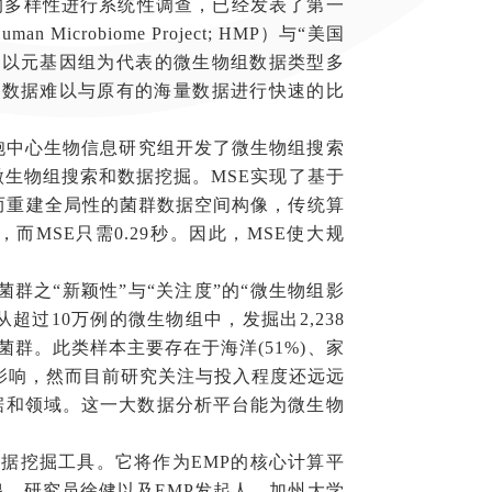
球微生物组的多样性进行系统性调查，已经发表了第一
crobiome Project; HMP）与“美国
群数据。这些以元基因组为代表的微生物组数据类型多
的数据难以与原有的海量数据进行快速的比
中心生物信息研究组开发了微生物组搜索
微生物组搜索和数据挖掘。MSE实现了基于
而重建全局性的菌群数据空间构像，传统算
而MSE只需0.29秒。因此，MSE使大规
之“新颖性”与“关注度”的“微生物组影
研究人员从超过10万例的微生物组中，发掘出2,238
群。此类样本主要存在于海洋(51%)、家
科学影响，然而目前研究关注与投入程度还远远
据和领域。这一大数据分析平台能为微生物
据挖掘工具。它将作为EMP的核心计算平
、研究员徐健以及EMP发起人、加州大学