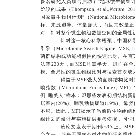
多名研究人员联合启动了“地球微生物组计划”（E
阶段的成果（Thompson, et al.,
Nature
, 
国家微生物组计划”（National Micr
样、来源迥异、体量庞大，而且其数量正
对，针对整个微生物组数据空间的全局性
针对这一核心科学瓶颈，中国科学
引擎（Microbiome Search Engine; MSE;
h
菌群结构或功能相似性的快速比对。在百
法需230天，而MSE只需半天。进而在全
模、全局性的微生物组比对与搜索首次成
得益于MSE强大的菌群结构比对搜
响指数（Microbiome Focus Inde
例“睡美人”样本：即那些发表初期结构新
居室内(20%)、哺乳动物肠道(19%)
不够。因此，MFI揭示了当前微生物组
组计划的设计与实施提供参考依据，同时
该论文发表于期刊
mBio
上。MS
台之一，服务于国内外微生物组研究群体