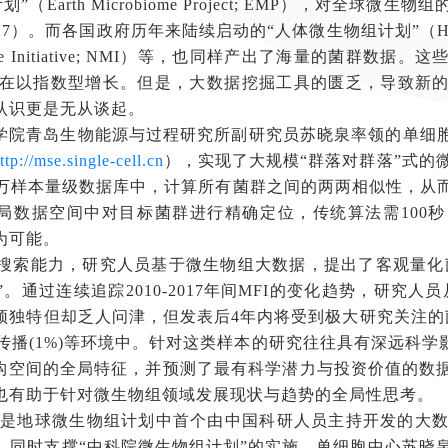
arth Microbiome Project; EMP），对全
2017）。而各国政府历年来陆续启动的“人体微生物组计划”（Human Mi
obiome Initiative; NMI）等，也同样产出了海量的菌
在以指数型增长。但是，大数据挖掘工具的匮乏，导致新
认识更是无从谈起。
院青岛生物能源与过程研究所副研究员苏晓泉率领的单细胞
ttp://mse.single-cell.cn
），实现了大规模“群落对群落”式的
万样本量级数据库中，计算所有菌群之间的两两相似性，从
局数据空间中对目标菌群进行精确定位，传统算法需100秒，
为可能。
索能力，研究人员基于微生物组大数据，提出了客观量化菌群
x; MFI）”。通过连续追踪2010-2017年间MFI的变化趋势，
颖独特但却乏人问津，但发表后4年内将受到极大研究关注的菌
、母婴传播(1%)等环境中。针对这类样本的研究往往具有深远
结构空间的全局特征，并预测了最有科学潜力与投资价值的数
也有助于针对微生物组领域发展现状与趋势的全局性思考。
E是地球微生物组计划中首个由中国科研人员主持开发的大数
，同时支撑“中科院微生物组计划”的实施。单细胞中心苏晓泉