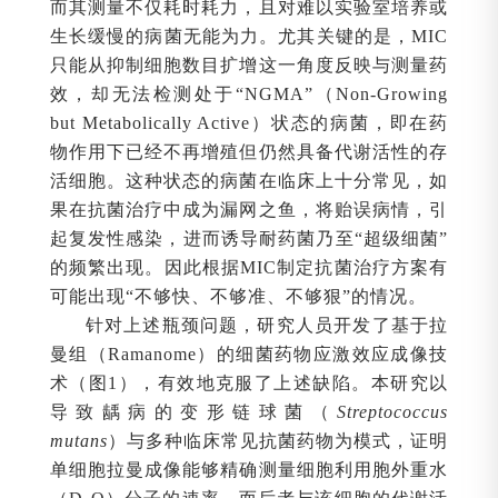
而其测量不仅耗时耗力，且对难以实验室培养或
生长缓慢的病菌无能为力。尤其关键的是，MIC
只能从抑制细胞数目扩增这一角度反映与测量药
效，却无法检测处于“NGMA”（Non-Growing
but Metabolically Active）状态的病菌，即在药
物作用下已经不再增殖但仍然具备代谢活性的存
活细胞。这种状态的病菌在临床上十分常见，如
果在抗菌治疗中成为漏网之鱼，将贻误病情，引
起复发性感染，进而诱导耐药菌乃至“超级细菌”
的频繁出现。因此根据MIC制定抗菌治疗方案有
可能出现“不够快、不够准、不够狠”的情况。
针对上述瓶颈问题，研究人员开发了基于拉
曼组（Ramanome）的细菌药物应激效应成像技
术（图1），有效地克服了上述缺陷。本研究以
导致龋病的变形链球菌（
Streptococcus
mutans
）与多种临床常见抗菌药物为模式，证明
单细胞拉曼成像能够精确测量细胞利用胞外重水