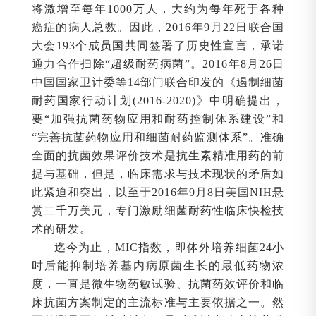
将激增至每年1000万人，大约为每年死于各种
癌症的病人总数。因此，2016年9月22日联合国
大会193个成员国共同签署了历史性宣言，承诺
通力合作扫除“超级耐药病菌”。2016年8月26日
中国国家卫计委等14部门联合印发的《遏制细菌
耐药国家行动计划(2016-2020)》中明确提出，
要“加强抗菌药物应用和耐药控制体系建设”和
“完善抗菌药物应用和细菌耐药监测体系”。准确
全面的抗菌效果评价技术是抗生素精准用药的前
提与基础，但是，临床需求与技术现状的矛盾如
此紧迫和突出，以至于2016年9月8日美国NIH悬
赏二千万美元，专门激励细菌耐药性临床快检技
术的研发。
迄今为止，MIC指数，即体外培养细菌24小
时后能抑制培养基内病原菌生长的最低药物浓
度，一直是微生物药敏试验、抗菌药效评价和临
床抗菌方案制定的主流标准与主要依据之一。然