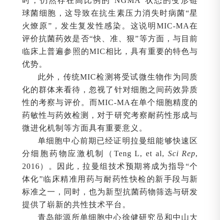
时，仍然存在高比例的“NGMA”状态的变形链
球菌细胞，这导致在抗生素压力消失时病菌“星
火燎原”，发生复发性感染。这说明MIC-MA在
评价抗菌药效是否“快、准、狠”等方面，与目前
临床上普遍参照的MIC相比，具有重要的特色与
优势。
此外，传统MIC检测将受试微生物作为同质
化的群体来看待，忽视了针对细胞之间药效异质
性的考察与评价。而MIC-MA在单个细胞精度的
药敏性与药效检测，对于研究考察耐药性形成与
微进化机制等方面具有重要意义。
单细胞中心前期已经证明拉曼组能够快速区
分细胞药物应激机制（Teng L, et al,
Sci Rep
,
2016）。因此，拉曼组技术预期将成为指导“个
体化”临床精准用药与耐药性快检的新手段与新
标准之一，同时，也为新型抗菌药物筛选与研发
提供了崭新的共性技术平台。
青岛能源所单细胞中心徐健研究员和中山大