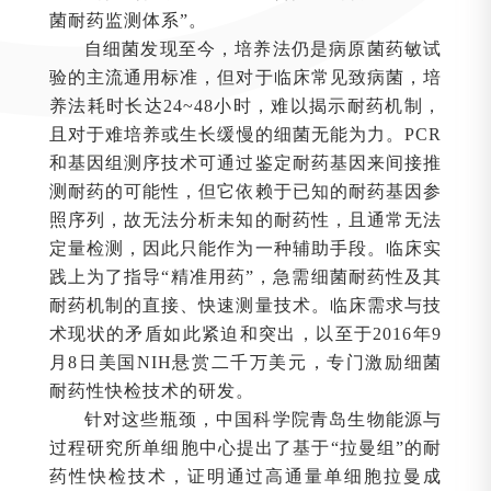
菌耐药监测体系”。
自细菌发现至今，培养法仍是病原菌药敏试
验的主流通用标准，但对于临床常见致病菌，培
养法耗时长达24~48小时，难以揭示耐药机制，
且对于难培养或生长缓慢的细菌无能为力。PCR
和基因组测序技术可通过鉴定耐药基因来间接推
测耐药的可能性，但它依赖于已知的耐药基因参
照序列，故无法分析未知的耐药性，且通常无法
定量检测，因此只能作为一种辅助手段。临床实
践上为了指导“精准用药”，急需细菌耐药性及其
耐药机制的直接、快速测量技术。临床需求与技
术现状的矛盾如此紧迫和突出，以至于2016年9
月8日美国NIH悬赏二千万美元，专门激励细菌
耐药性快检技术的研发。
针对这些瓶颈，中国科学院青岛生物能源与
过程研究所单细胞中心提出了基于“拉曼组”的耐
药性快检技术，证明通过高通量单细胞拉曼成